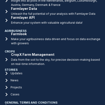
Insight into all plots in the Netherlands, Belgium, Luxumbourgh,
Austria, Germany, Denmark & France
Farmlayer Data
Unleash the full potential of your analysis with Farmlayer Data
Farmlayer API
Enhance your system with valuable agricultural data!
AGRIBUSINESS
Farmlook
Make your agribusiness data driven and focus on data exchange
with growers
CROPX
CropX Farm Management
Data from the soil to the sky, for precise decision-making based
on real-time information.
STORIES
Updates
News
Projects
Cases
GENERAL TERMS AND CONDITIONS