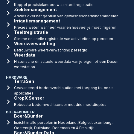
Koppel precisielandbouw aan teeltregistratie
Ziektemanagement
Advies over het gebruik van gewasbeschermingsmiddelen
Irrigatiemanagement
Precies weten wanneer, waar en hoeveel je moet irrigeren
Teeltregistratie
Slimme en snelle registratie van activiteiten op percelen
Weersverwachting
Betrouwbare weersverwachting per regio
Weerdata
Historische én actuele weerdata van je eigen of een Dacom
weerstation
HARDWARE
TerraSen
Geavanceerd bodemvochtstation met toegang tot onze
applicaties
CropX Sensor
Robuuste bodemvochtsensor met drie meetdieptes
BOER&BUNDER
Boer&Bunder
Inzicht in alle percelen in Nederland, België, Luxemburg,
Oostenrijk, Duitsland, Denemarken & Frankrijk
Boer&Bunder Data