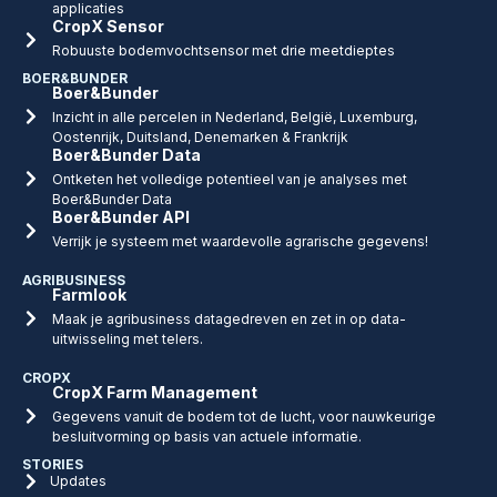
applicaties
CropX Sensor
Robuuste bodemvochtsensor met drie meetdieptes
BOER&BUNDER
Boer&Bunder
Inzicht in alle percelen in Nederland, België, Luxemburg,
Oostenrijk, Duitsland, Denemarken & Frankrijk
Boer&Bunder Data
Ontketen het volledige potentieel van je analyses met
Boer&Bunder Data
Boer&Bunder API
Verrijk je systeem met waardevolle agrarische gegevens!
AGRIBUSINESS
Farmlook
Maak je agribusiness datagedreven en zet in op data-
uitwisseling met telers.
CROPX
CropX Farm Management
Gegevens vanuit de bodem tot de lucht, voor nauwkeurige
besluitvorming op basis van actuele informatie.
STORIES
Updates