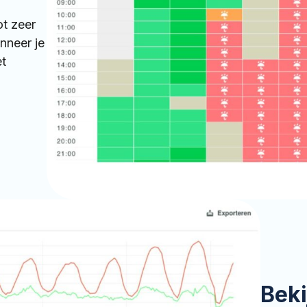
t zeer
anneer je
t
Beki