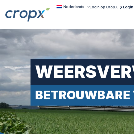
Nederlands
Login op CropX
Login
WEERSVER
BETROUWBARE 