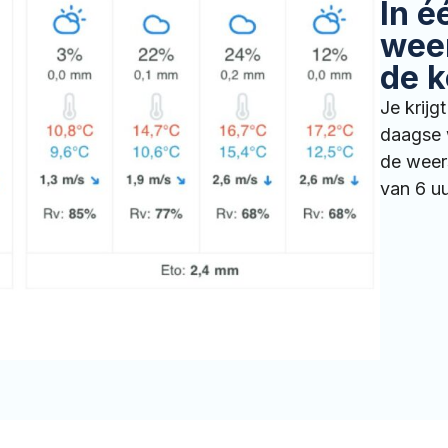
In é
wee
de 
Je krijg
daagse 
de weer
van 6 u