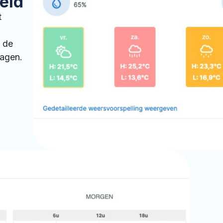
eeld
t
 de
dagen.