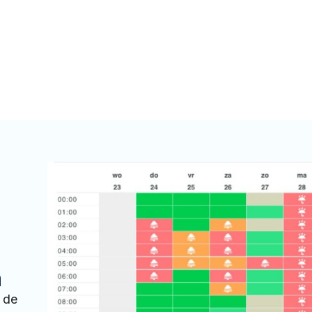
n
 de