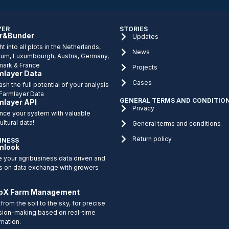
YER
STORIES
r&Bunder
Updates
ht into all plots in the Netherlands,
News
ium, Luxumbourgh, Austria, Germany,
ark & France
Projects
mlayer Data
Cases
sh the full potential of your analysis
 Farmlayer Data
GENERAL TERMS AND CONDITIO
mlayer API
Privacy
nce your system with valuable
ultural data!
General terms and conditions
Return policy
INESS
mlook
 your agribusiness data driven and
s on data exchange with growers
pX Farm Management
from the soil to the sky, for precise
sion-making based on real-time
rmation.