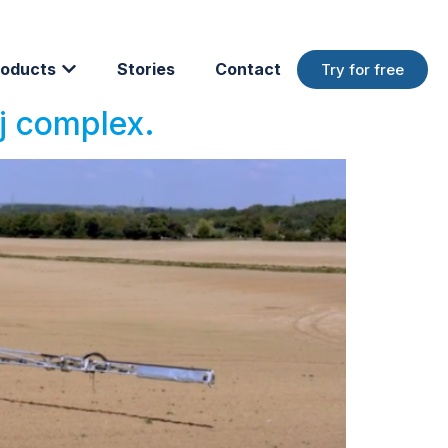
oducts
Stories
Contact
Try for free
j complex.