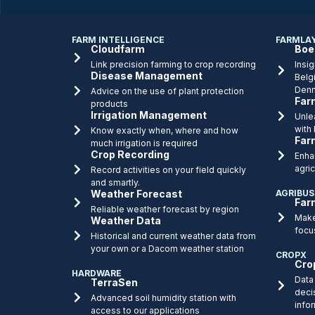
FARM INTELLIGENCE
FARMLA
Cloudfarm
Boe
Link precision farming to crop recording
Insig
Disease Management
Belg
Denm
Advice on the use of plant protection
Far
products
Irrigation Management
Unlea
with
Know exactly when, where and how
Far
much irrigation is required
Crop Recording
Enha
agric
Record activities on your field quickly
and smartly.
Weather Forecast
AGRIBUS
Far
Reliable weather forecast by region
Make
Weather Data
focu
Historical and current weather data from
your own or a Dacom weather station
CROPX
Cro
HARDWARE
Data 
TerraSen
deci
Advanced soil humidity station with
info
access to our applications