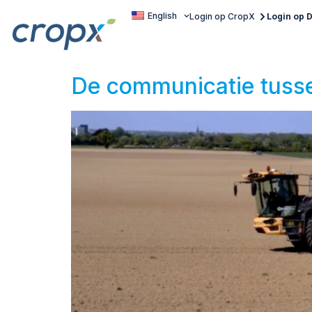
English
Login op CropX
Login op
De communicatie tusse