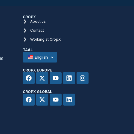
CROPX
About us
Contact
Working at CropX
TAAL
English
NS
CROPX EUROPE
CROPX GLOBAL