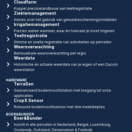
Cloudfarm
Koppel precisielandbouw aan teeltregistratie
Ziektemanagement
Advies over het gebruik van gewasbeschermingsmiddelen
Irrigatiemanagement
Precies weten wanneer, waar en hoeveel je moet irrigeren
Teeltregistratie
Slimme en snelle registratie van activiteiten op percelen
Weersverwachting
Betrouwbare weersverwachting per regio
Weerdata
Historische én actuele weerdata van je eigen of een Dacom
weerstation
HARDWARE
TerraSen
Geavanceerd bodemvochtstation met toegang tot onze
applicaties
CropX Sensor
Robuuste bodemvochtsensor met drie meetdieptes
BOER&BUNDER
Boer&Bunder
Inzicht in alle percelen in Nederland, België, Luxemburg,
Oostenrijk, Duitsland, Denemarken & Frankrijk