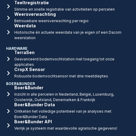
Teeltregistratie
Slimme en snelle registratie van activiteiten op percelen
Weersverwachting
Betrouwbare weersverwachting per regio
Weerdata
Historische én actuele weerdata van je eigen of een Dacom
weerstation
HARDWARE
TerraSen
Geavanceerd bodemvochtstation met toegang tot onze
applicaties
CropX Sensor
Robuuste bodemvochtsensor met drie meetdieptes
BOER&BUNDER
Boer&Bunder
Inzicht in alle percelen in Nederland, België, Luxemburg,
Oostenrijk, Duitsland, Denemarken & Frankrijk
Boer&Bunder Data
Ontketen het volledige potentieel van je analyses met
Boer&Bunder Data
Boer&Bunder API
Verrijk je systeem met waardevolle agrarische gegevens!