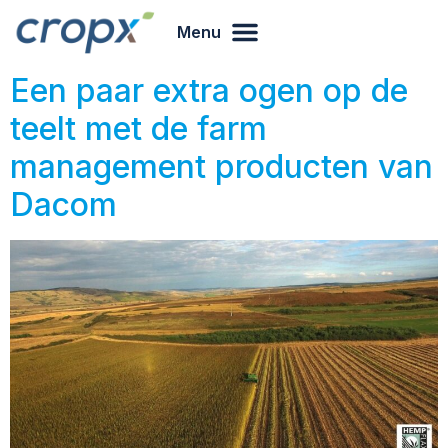
Menu
Een paar extra ogen op de
teelt met de farm
management producten van
Dacom