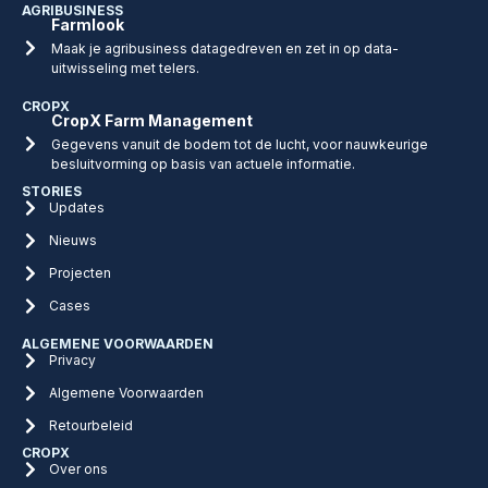
AGRIBUSINESS
Farmlook
Maak je agribusiness datagedreven en zet in op data-
uitwisseling met telers.
CROPX
CropX Farm Management
Gegevens vanuit de bodem tot de lucht, voor nauwkeurige
besluitvorming op basis van actuele informatie.
STORIES
Updates
Nieuws
Projecten
Cases
ALGEMENE VOORWAARDEN
Privacy
Algemene Voorwaarden
Retourbeleid
CROPX
Over ons