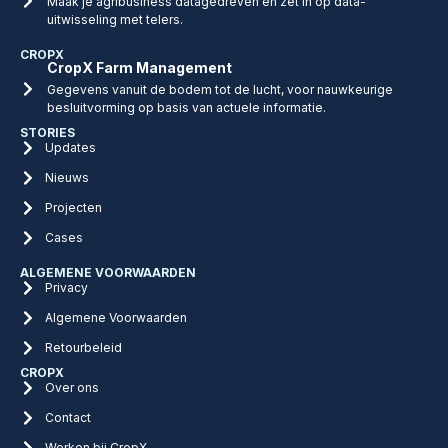
Maak je agribusiness datagedreven en zet in op data-
uitwisseling met telers.
CROPX
CropX Farm Management
Gegevens vanuit de bodem tot de lucht, voor nauwkeurige
besluitvorming op basis van actuele informatie.
STORIES
Updates
Nieuws
Projecten
Cases
ALGEMENE VOORWAARDEN
Privacy
Algemene Voorwaarden
Retourbeleid
CROPX
Over ons
Contact
Werken bij CropX