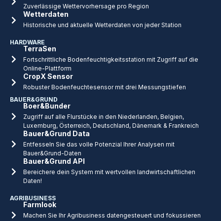
Zuverlässige Wettervorhersage pro Region
Wetterdaten
Historische und aktuelle Wetterdaten von jeder Station
HARDWARE
TerraSen
Fortschrittliche Bodenfeuchtigkeitsstation mit Zugriff auf die
Online-Plattform
CropX Sensor
Robuster Bodenfeuchtesensor mit drei Messungstiefen
BAUER&GRUND
Boer&Bunder
Zugriff auf alle Flurstücke in den Niederlanden, Belgien,
Luxemburg, Österreich, Deutschland, Dänemark & Frankreich
Bauer&Grund Data
Entfesseln Sie das volle Potenzial Ihrer Analysen mit
Bauer&Grund-Daten
Bauer&Grund API
Bereichere dein System mit wertvollen landwirtschaftlichen
Daten!
AGRIBUSINESS
Farmlook
Machen Sie Ihr Agribusiness datengesteuert und fokussieren