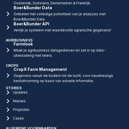
Oostenrijk, Duitsland, Denemarken & Frankrijk
Boer&Bunder Data
Ontketen het volledige potentieel van je analyses met
Boer&Bunder Data
Boer&Bunder API
Verrijk je systeem met waardevolle agrarische gegevens!
AGRIBUSINESS
Farmlook
Maak je agribusiness datagedreven en zet in op data-
uitwisseling met telers.
CROPX
CropX Farm Management
Gegevens vanuit de bodem tot de lucht, voor nauwkeurige
besluitvorming op basis van actuele informatie.
STORIES
Updates
Nieuws
Projecten
Cases
ALGEMENE VOORWAARDEN