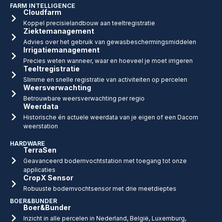
FARM INTELLIGENCE
Cloudfarm
Koppel precisielandbouw aan teeltregistratie
Ziektemanagement
Advies over het gebruik van gewasbeschermingsmiddelen
Irrigatiemanagement
Precies weten wanneer, waar en hoeveel je moet irrigeren
Teeltregistratie
Slimme en snelle registratie van activiteiten op percelen
Weersverwachting
Betrouwbare weersverwachting per regio
Weerdata
Historische én actuele weerdata van je eigen of een Dacom
weerstation
HARDWARE
TerraSen
Geavanceerd bodemvochtstation met toegang tot onze
applicaties
CropX Sensor
Robuuste bodemvochtsensor met drie meetdieptes
BOER&BUNDER
Boer&Bunder
Inzicht in alle percelen in Nederland, België, Luxemburg,