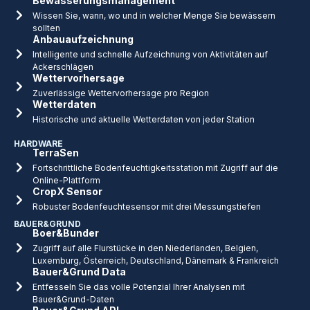
Bewässerungsmanagement
Wissen Sie, wann, wo und in welcher Menge Sie bewässern
sollten
Anbauaufzeichnung
Intelligente und schnelle Aufzeichnung von Aktivitäten auf
Ackerschlägen
Wettervorhersage
Zuverlässige Wettervorhersage pro Region
Wetterdaten
Historische und aktuelle Wetterdaten von jeder Station
HARDWARE
TerraSen
Fortschrittliche Bodenfeuchtigkeitsstation mit Zugriff auf die
Online-Plattform
CropX Sensor
Robuster Bodenfeuchtesensor mit drei Messungstiefen
BAUER&GRUND
Boer&Bunder
Zugriff auf alle Flurstücke in den Niederlanden, Belgien,
Luxemburg, Österreich, Deutschland, Dänemark & Frankreich
Bauer&Grund Data
Entfesseln Sie das volle Potenzial Ihrer Analysen mit
Bauer&Grund-Daten