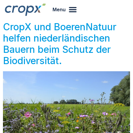
Menu
CropX und BoerenNatuur
helfen niederländischen
Bauern beim Schutz der
Biodiversität.