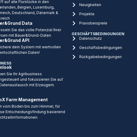
ff auf alle Flurstücke in den
Neuigkeiten
erlanden, Belgien, Luxemburg,
rreich, Deutschland, Dänemark &
Projekte
kreich
er&Grund Data
Praxisbeispiele
sseln Sie das volle Potenzial Ihrer
GESCHÄFTSBEDINGUNGEN
ysen mit Bauer&Grund-Daten
Datenschutz
er&Grund API
ichere dein System mit wertvollen
Geschäftsbedingungen
wirtschaftlichen Daten!
Rückgabebedingungen
INESS
mlook
en Sie Ihr Agribusiness
ngesteuert und fokussieren Sie auf
Datenaustausch mit Erzeugern.
pX Farm Management
n vom Boden bis zum Himmel, für
ise Entscheidungsfindung basierend
Echtzeitinformationen.