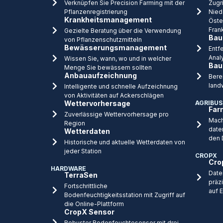
Verknüpfen Sie Precision Farming mit der
Zugri
Pflanzenregistrierung
Nied
Krankheitsmanagement
Öste
Fran
Gezielte Beratung über die Verwendung
Bau
von Pflanzenschutzmitteln
Bewässerungsmanagement
Entfe
Anal
Wissen Sie, wann, wo und in welcher
Bau
Menge Sie bewässern sollten
Anbauaufzeichnung
Bere
land
Intelligente und schnelle Aufzeichnung
von Aktivitäten auf Ackerschlägen
Wettervorhersage
AGRIBUS
Far
Zuverlässige Wettervorhersage pro
Mach
Region
date
Wetterdaten
den 
Historische und aktuelle Wetterdaten von
jeder Station
CROPX
Cro
HARDWARE
Date
TerraSen
präz
Fortschrittliche
auf 
Bodenfeuchtigkeitsstation mit Zugriff auf
die Online-Plattform
CropX Sensor
Robuster Bodenfeuchtesensor mit drei