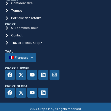
Confidentialité
Termes
Politique des retours
CROPX
Qui sommes-nous
Contact
Travailler chez CropX
TAAL
Français
CROPX EUROPE
CROPX GLOBAL
2024 CropX inc., All rights reserved​