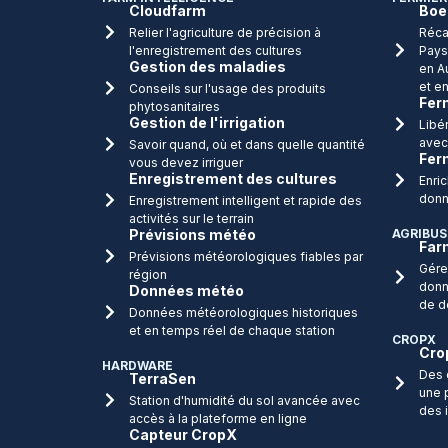
Cloudfarm
Boe
Relier l'agriculture de précision à
Récap
l'enregistrement des cultures
Pays
Gestion des maladies
en A
et e
Conseils sur l'usage des produits
Fer
phytosanitaires
Gestion de l'irrigation
Libé
avec
Savoir quand, où et dans quelle quantité
Fer
vous devez irriguer
Enregistrement des cultures
Enri
donn
Enregistrement intelligent et rapide des
activités sur le terrain
Prévisions météo
AGRIBUS
Far
Prévisions météorologiques fiables par
Gére
région
donn
Données météo
de d
Données météorologiques historiques
et en temps réel de chaque station
CROPX
Cro
HARDWARE
Des 
TerraSen
une 
Station d'humidité du sol avancée avec
des 
accès à la plateforme en ligne
Capteur CropX