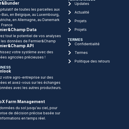
r&Bunder
Updates
itulatif de toutes les parcelles aux
Actualité
-Bas, en Belgique, au Luxembourg,
utriche, en Allemagne, au Danemark
Projets
n France
mier&Champ Data
Projets
rez tout le potentiel de vos analyses
TERMES
 les données de Fermier&Champ
Confidentialité
mier&Champ API
chissez votre système avec des
Termes
ées agricoles précieuses !
Politique des retours
INESS
mlook
z votre agro-entreprise sur des
ées et axez-vous sur les échanges
onnées avec les autres producteurs.
pX Farm Management
données du sol jusqu'au ciel, pour
prise de décision précise basée sur
informations en temps réel.